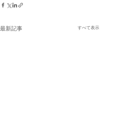
すべて表示
最新記事
カナダ教育学会第
究会の開催のお