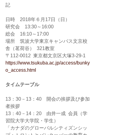
記
日時　2018年６月17日（日）
研究会　13:30～16:00
総会　16:10～17:00
場所　筑波大学東京キャンパス文京校
舎（茗荷谷）  321教室
〒112-0012  東京都文京区大塚3-29-1
https://www.tsukuba.ac.jp/access/bunky
o_access.html
タイムテーブル
13：30－13：40　開会の挨拶及び参加
者挨拶
13：40－14：20　由井一成  会員（学
習院大学大学院・学生）
「カナダのグローバルシティズンシッ